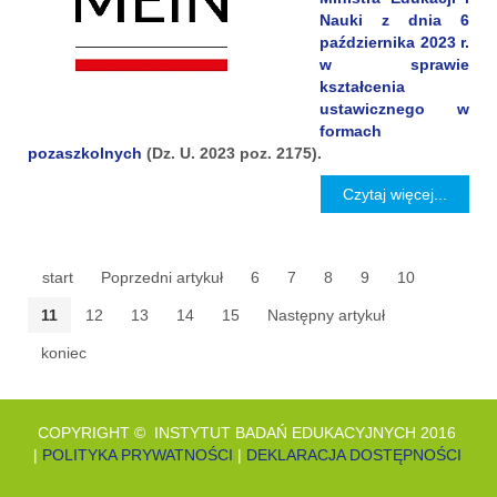
Nauki z dnia 6
października 2023 r.
w sprawie
kształcenia
ustawicznego w
formach
pozaszkolnych
(Dz. U. 2023 poz. 2175).
Czytaj więcej...
start
Poprzedni artykuł
6
7
8
9
10
11
12
13
14
15
Następny artykuł
koniec
COPYRIGHT © INSTYTUT BADAŃ EDUKACYJNYCH 2016
|
POLITYKA PRYWATNOŚCI
|
DEKLARACJA DOSTĘPNOŚCI