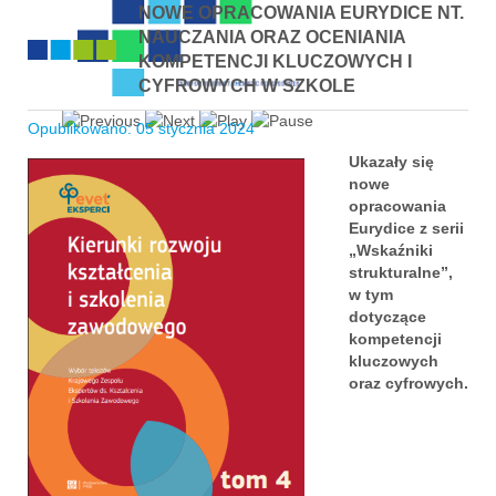
NOWE OPRACOWANIA EURYDICE NT.
NAUCZANIA ORAZ OCENIANIA
KOMPETENCJI KLUCZOWYCH I
CYFROWYCH W SZKOLE
Opublikowano: 05 stycznia 2024
Ukazały się
nowe
opracowania
Eurydice z serii
„Wskaźniki
strukturalne”,
w tym
dotyczące
kompetencji
kluczowych
oraz cyfrowych.