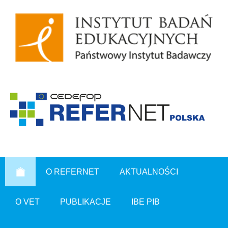
O REFERNET
AKTUALNOŚCI
O VET
PUBLIKACJE
IBE PIB