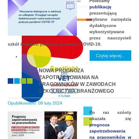
Polecamy
publikację
prezentującą
wybrane narzędzia
dydaktyczne
wykorzystywane
przez nauczycieli
szkół średnich podczas pandemii COVID-19.
Czytaj więcej...
NOWA PROGNOZA
ZAPOTRZEBOWANIA NA
PRACOWNIKÓW W ZAWODACH
SZKOLNICTWA BRANŻOWEGO
Opublikowano: 08 luty 2024
Po raz szósty
ukazała się
prognoza
zapotrzebowania
na pracowników w