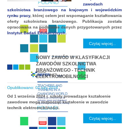
zawodach
szkolnictwa branżowego na krajowym i wojewódzkim
rynku pracy
, której celem jest wspomaganie kształtowania
oferty szkolnictwa branżowego. Publikacja została
opracowana na podstawie danych przygotowanych przez
Instytut Badań Edukacyjnych
.
Czytaj więcej...
NOWY ZAWÓD W KLASYFIKACJI
ZAWODÓW SZKOLNICTWA
BRANŻOWEGO - TECHNIK
ELEKTROMOBILNOŚCI
Opublikowano: 01 luty 2024
Od 1 września 2024 r. szkoły prowadzące kształcenie
zawodowe mogą rozpocząć kształcenie w zawodzie
technik elektromobilności.
Czytaj więcej...