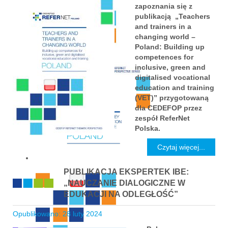
zapoznania się z
publikacją „Teachers
and trainers in a
changing world –
Poland: Building up
competences for
inclusive, green and
digitalised vocational
education and training
(VET)” przygotowaną
dla CEDEFOP przez
zespół ReferNet
Polska.
Czytaj więcej...
PUBLIKACJA EKSPERTEK IBE:
„NAUCZANIE DIALOGICZNE W
EDUKACJI NA ODLEGŁOŚĆ”
Opublikowano: 28 luty 2024